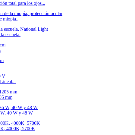
ón total para los ojos...
e miopía...
la escuela.
m
ineal...
205 mm
36 W, 40 W y 48 W
00K, 4000K, 5700K