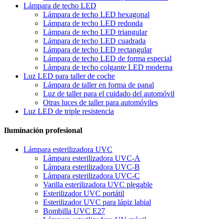
Lámpara de techo LED
Lámpara de techo LED hexagonal
Lámpara de techo LED redonda
Lámpara de techo LED triangular
Lámpara de techo LED cuadrada
Lámpara de techo LED rectangular
Lámpara de techo LED de forma especial
Lámpara de techo colgante LED moderna
Luz LED para taller de coche
Lámpara de taller en forma de panal
Luz de taller para el cuidado del automóvil
Otras luces de taller para automóviles
Luz LED de triple resistencia
Iluminación profesional
Lámpara esterilizadora UVC
Lámpara esterilizadora UVC-A
Lámpara esterilizadora UVC-B
Lámpara esterilizadora UVC-C
Varilla esterilizadora UVC plegable
Esterilizador UVC portátil
Esterilizador UVC para lápiz labial
Bombilla UVC E27