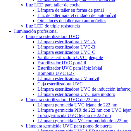
Luz LED para taller de coche
Lámpara de taller en forma de panal
Luz de taller para el cuidado del automóvil
Otras luces de taller para automóviles
Luz LED de triple resistencia
Iluminación profesional
Lámpara esterilizadora UVC
Lámpara esterilizadora UVC-A
Lámpara esterilizadora UVC-B
Lámpara esterilizadora UVC-C
Varilla esterilizadora UVC plegable
Esterilizador UVC portátil
Esterilizador UVC para lápiz labial
Bombilla UVC E27
Lámpara esterilizadora UV móvil
Caja esterilizadora UVC
Lámpara esterilizadora UVC de inducción infrarro
Lámpara esterilizadora UVC para inodoro
Lámpara esterilizadora UVC de 222 nm
Lámpara germicida UVC lejana de 222 nm
Lámpara germicida PIR de 222 nm con UVC leja
Tubo germicida UVC lejano de 222 nm
Lámpara germicida UVC con módulo de 222 nm
Lámpara germicida UVC para pomo de puerta