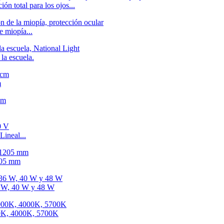
ón total para los ojos...
e miopía...
la escuela.
m
ineal...
205 mm
36 W, 40 W y 48 W
00K, 4000K, 5700K