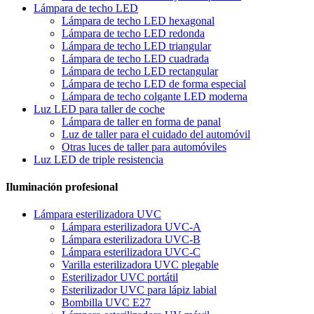
Lámpara de techo LED
Lámpara de techo LED hexagonal
Lámpara de techo LED redonda
Lámpara de techo LED triangular
Lámpara de techo LED cuadrada
Lámpara de techo LED rectangular
Lámpara de techo LED de forma especial
Lámpara de techo colgante LED moderna
Luz LED para taller de coche
Lámpara de taller en forma de panal
Luz de taller para el cuidado del automóvil
Otras luces de taller para automóviles
Luz LED de triple resistencia
Iluminación profesional
Lámpara esterilizadora UVC
Lámpara esterilizadora UVC-A
Lámpara esterilizadora UVC-B
Lámpara esterilizadora UVC-C
Varilla esterilizadora UVC plegable
Esterilizador UVC portátil
Esterilizador UVC para lápiz labial
Bombilla UVC E27