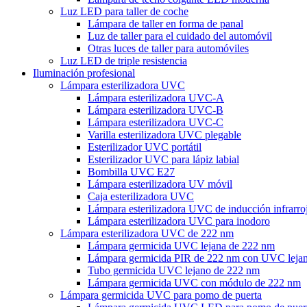
Luz LED para taller de coche
Lámpara de taller en forma de panal
Luz de taller para el cuidado del automóvil
Otras luces de taller para automóviles
Luz LED de triple resistencia
Iluminación profesional
Lámpara esterilizadora UVC
Lámpara esterilizadora UVC-A
Lámpara esterilizadora UVC-B
Lámpara esterilizadora UVC-C
Varilla esterilizadora UVC plegable
Esterilizador UVC portátil
Esterilizador UVC para lápiz labial
Bombilla UVC E27
Lámpara esterilizadora UV móvil
Caja esterilizadora UVC
Lámpara esterilizadora UVC de inducción infrarro
Lámpara esterilizadora UVC para inodoro
Lámpara esterilizadora UVC de 222 nm
Lámpara germicida UVC lejana de 222 nm
Lámpara germicida PIR de 222 nm con UVC leja
Tubo germicida UVC lejano de 222 nm
Lámpara germicida UVC con módulo de 222 nm
Lámpara germicida UVC para pomo de puerta