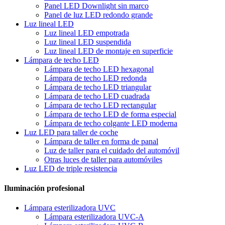
Panel LED Downlight sin marco
Panel de luz LED redondo grande
Luz lineal LED
Luz lineal LED empotrada
Luz lineal LED suspendida
Luz lineal LED de montaje en superficie
Lámpara de techo LED
Lámpara de techo LED hexagonal
Lámpara de techo LED redonda
Lámpara de techo LED triangular
Lámpara de techo LED cuadrada
Lámpara de techo LED rectangular
Lámpara de techo LED de forma especial
Lámpara de techo colgante LED moderna
Luz LED para taller de coche
Lámpara de taller en forma de panal
Luz de taller para el cuidado del automóvil
Otras luces de taller para automóviles
Luz LED de triple resistencia
Iluminación profesional
Lámpara esterilizadora UVC
Lámpara esterilizadora UVC-A