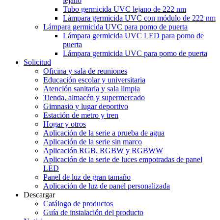
lejano
Tubo germicida UVC lejano de 222 nm
Lámpara germicida UVC con módulo de 222 nm
Lámpara germicida UVC para pomo de puerta
Lámpara germicida UVC LED para pomo de
puerta
Lámpara germicida UVC para pomo de puerta
Solicitud
Oficina y sala de reuniones
Educación escolar y universitaria
Atención sanitaria y sala limpia
Tienda, almacén y supermercado
Gimnasio y lugar deportivo
Estación de metro y tren
Hogar y otros
Aplicación de la serie a prueba de agua
Aplicación de la serie sin marco
Aplicación RGB, RGBW y RGBWW
Aplicación de la serie de luces empotradas de panel
LED
Panel de luz de gran tamaño
Aplicación de luz de panel personalizada
Descargar
Catálogo de productos
Guía de instalación del producto