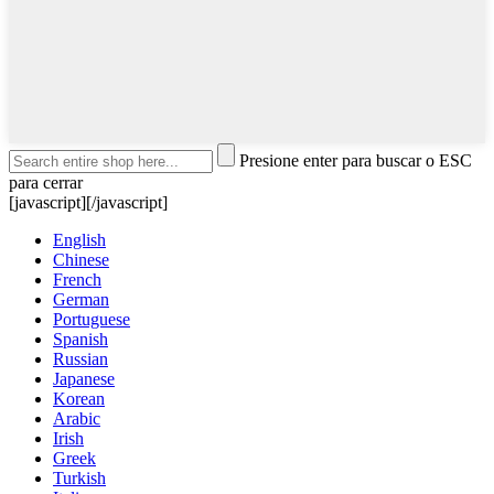
Presione enter para buscar o ESC
para cerrar
[javascript]
[/javascript]
English
Chinese
French
German
Portuguese
Spanish
Russian
Japanese
Korean
Arabic
Irish
Greek
Turkish