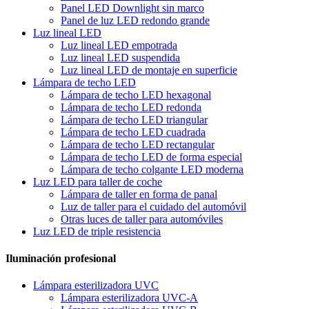
Panel LED Downlight sin marco
Panel de luz LED redondo grande
Luz lineal LED
Luz lineal LED empotrada
Luz lineal LED suspendida
Luz lineal LED de montaje en superficie
Lámpara de techo LED
Lámpara de techo LED hexagonal
Lámpara de techo LED redonda
Lámpara de techo LED triangular
Lámpara de techo LED cuadrada
Lámpara de techo LED rectangular
Lámpara de techo LED de forma especial
Lámpara de techo colgante LED moderna
Luz LED para taller de coche
Lámpara de taller en forma de panal
Luz de taller para el cuidado del automóvil
Otras luces de taller para automóviles
Luz LED de triple resistencia
Iluminación profesional
Lámpara esterilizadora UVC
Lámpara esterilizadora UVC-A