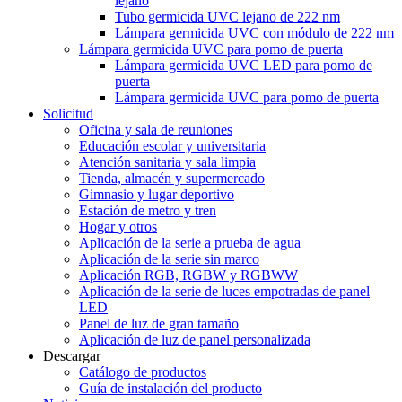
lejano
Tubo germicida UVC lejano de 222 nm
Lámpara germicida UVC con módulo de 222 nm
Lámpara germicida UVC para pomo de puerta
Lámpara germicida UVC LED para pomo de
puerta
Lámpara germicida UVC para pomo de puerta
Solicitud
Oficina y sala de reuniones
Educación escolar y universitaria
Atención sanitaria y sala limpia
Tienda, almacén y supermercado
Gimnasio y lugar deportivo
Estación de metro y tren
Hogar y otros
Aplicación de la serie a prueba de agua
Aplicación de la serie sin marco
Aplicación RGB, RGBW y RGBWW
Aplicación de la serie de luces empotradas de panel
LED
Panel de luz de gran tamaño
Aplicación de luz de panel personalizada
Descargar
Catálogo de productos
Guía de instalación del producto