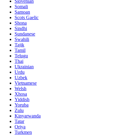
Slovenian
Somali
Samoan
Scots Gaelic
Shona
Sindhi
Sundanese
Swahili
Tajik
Tamil
Telugu
Thai
Ukrainian
Urdu
Uzbek
Vietnamese
Welsh
Xhosa
Yiddish
Yoruba
Zulu
Kinyarwanda
Tatar
Oriya
Turkmen