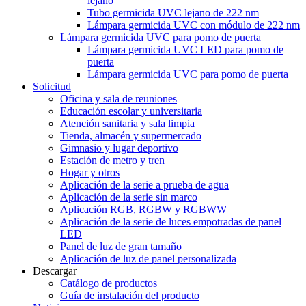
lejano
Tubo germicida UVC lejano de 222 nm
Lámpara germicida UVC con módulo de 222 nm
Lámpara germicida UVC para pomo de puerta
Lámpara germicida UVC LED para pomo de
puerta
Lámpara germicida UVC para pomo de puerta
Solicitud
Oficina y sala de reuniones
Educación escolar y universitaria
Atención sanitaria y sala limpia
Tienda, almacén y supermercado
Gimnasio y lugar deportivo
Estación de metro y tren
Hogar y otros
Aplicación de la serie a prueba de agua
Aplicación de la serie sin marco
Aplicación RGB, RGBW y RGBWW
Aplicación de la serie de luces empotradas de panel
LED
Panel de luz de gran tamaño
Aplicación de luz de panel personalizada
Descargar
Catálogo de productos
Guía de instalación del producto