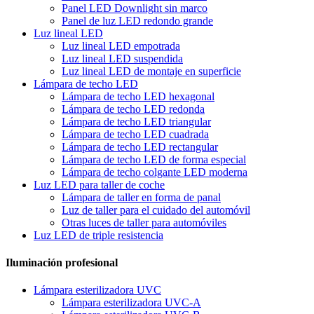
Panel LED Downlight sin marco
Panel de luz LED redondo grande
Luz lineal LED
Luz lineal LED empotrada
Luz lineal LED suspendida
Luz lineal LED de montaje en superficie
Lámpara de techo LED
Lámpara de techo LED hexagonal
Lámpara de techo LED redonda
Lámpara de techo LED triangular
Lámpara de techo LED cuadrada
Lámpara de techo LED rectangular
Lámpara de techo LED de forma especial
Lámpara de techo colgante LED moderna
Luz LED para taller de coche
Lámpara de taller en forma de panal
Luz de taller para el cuidado del automóvil
Otras luces de taller para automóviles
Luz LED de triple resistencia
Iluminación profesional
Lámpara esterilizadora UVC
Lámpara esterilizadora UVC-A