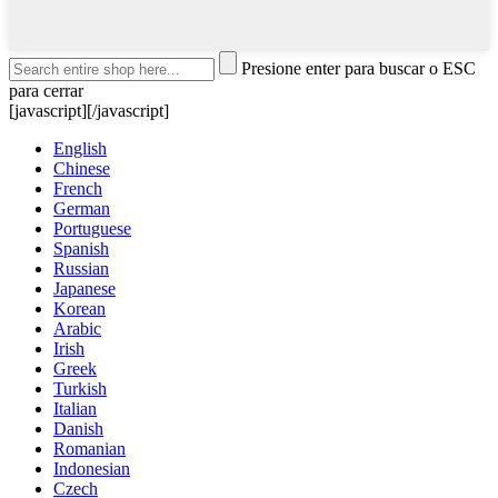
Presione enter para buscar o ESC
para cerrar
[javascript]
[/javascript]
English
Chinese
French
German
Portuguese
Spanish
Russian
Japanese
Korean
Arabic
Irish
Greek
Turkish
Italian
Danish
Romanian
Indonesian
Czech