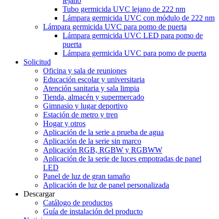
lejano
Tubo germicida UVC lejano de 222 nm
Lámpara germicida UVC con módulo de 222 nm
Lámpara germicida UVC para pomo de puerta
Lámpara germicida UVC LED para pomo de
puerta
Lámpara germicida UVC para pomo de puerta
Solicitud
Oficina y sala de reuniones
Educación escolar y universitaria
Atención sanitaria y sala limpia
Tienda, almacén y supermercado
Gimnasio y lugar deportivo
Estación de metro y tren
Hogar y otros
Aplicación de la serie a prueba de agua
Aplicación de la serie sin marco
Aplicación RGB, RGBW y RGBWW
Aplicación de la serie de luces empotradas de panel
LED
Panel de luz de gran tamaño
Aplicación de luz de panel personalizada
Descargar
Catálogo de productos
Guía de instalación del producto