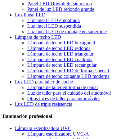
Panel LED Downlight sin marco
Panel de luz LED redondo grande
Luz lineal LED
Luz lineal LED empotrada
Luz lineal LED suspendida
Luz lineal LED de montaje en superficie
Lámpara de techo LED
Lámpara de techo LED hexagonal
Lámpara de techo LED redonda
Lámpara de techo LED triangular
Lámpara de techo LED cuadrada
Lámpara de techo LED rectangular
Lámpara de techo LED de forma especial
Lámpara de techo colgante LED moderna
Luz LED para taller de coche
Lámpara de taller en forma de panal
Luz de taller para el cuidado del automóvil
Otras luces de taller para automóviles
Luz LED de triple resistencia
Iluminación profesional
Lámpara esterilizadora UVC
Lámpara esterilizadora UVC-A