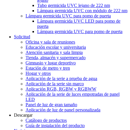
lejano
Tubo germicida UVC lejano de 222 nm
Lámpara germicida UVC con módulo de 222 nm
Lámpara germicida UVC para pomo de puerta
Lámpara germicida UVC LED para pomo de
puerta
Lámpara germicida UVC para pomo de puerta
Solicitud
Oficina y sala de reuniones
Educación escolar y universitaria
Atención sanitaria y sala limpia
Tienda, almacén y supermercado
Gimnasio y lugar deportivo
Estación de metro y tren
Hogar y otros
Aplicación de la serie a prueba de agua
Aplicación de la serie sin marco
Aplicación RGB, RGBW y RGBWW
Aplicación de la serie de luces empotradas de panel
LED
Panel de luz de gran tamaño
Aplicación de luz de panel personalizada
Descargar
Catálogo de productos
Guía de instalación del producto