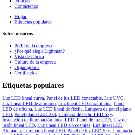
Noticias
Contáctenos
Hogar
Etiquetas populares
Sobre nosotros
Perfil de la empresa
¿Por qué elegir Lightman?
Vista de fábrica
Cultura de la empresa
Organigrama
Certificados
Etiquetas populares
Luz LED lineal curva
,
Panel de luz LED conectable
,
Luz UVC
,
Luz lineal LED de aluminio
,
Luz lineal LED para oficina
,
Panel
LED de oficina
,
Luz LED lineal de flecha
,
Lámpara de panel plano
LED
,
Panel plano LED 2x4
,
Lámpara de techo LED Sky
,
Instalación de iluminación lineal LED
,
Panel de luz LED
,
Luz de
listón lineal LED
,
Luz lineal LED sin costuras
,
Luz lineal LED
Alemania
,
Luminaria lineal LED
,
Panel de luz LED Sky
,
Luminaria