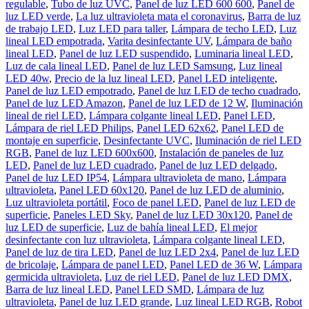
regulable
,
Tubo de luz UVC
,
Panel de luz LED 600 600
,
Panel de
luz LED verde
,
La luz ultravioleta mata el coronavirus
,
Barra de luz
de trabajo LED
,
Luz LED para taller
,
Lámpara de techo LED
,
Luz
lineal LED empotrada
,
Varita desinfectante UV
,
Lámpara de baño
lineal LED
,
Panel de luz LED suspendido
,
Luminaria lineal LED
,
Luz de cala lineal LED
,
Panel de luz LED Samsung
,
Luz lineal
LED 40w
,
Precio de la luz lineal LED
,
Panel LED inteligente
,
Panel de luz LED empotrado
,
Panel de luz LED de techo cuadrado
,
Panel de luz LED Amazon
,
Panel de luz LED de 12 W
,
Iluminación
lineal de riel LED
,
Lámpara colgante lineal LED
,
Panel LED
,
Lámpara de riel LED Philips
,
Panel LED 62x62
,
Panel LED de
montaje en superficie
,
Desinfectante UVC
,
Iluminación de riel LED
RGB
,
Panel de luz LED 600x600
,
Instalación de paneles de luz
LED
,
Panel de luz LED cuadrado
,
Panel de luz LED delgado
,
Panel de luz LED IP54
,
Lámpara ultravioleta de mano
,
Lámpara
ultravioleta
,
Panel LED 60x120
,
Panel de luz LED de aluminio
,
Luz ultravioleta portátil
,
Foco de panel LED
,
Panel de luz LED de
superficie
,
Paneles LED Sky
,
Panel de luz LED 30x120
,
Panel de
luz LED de superficie
,
Luz de bahía lineal LED
,
El mejor
desinfectante con luz ultravioleta
,
Lámpara colgante lineal LED
,
Panel de luz de tira LED
,
Panel de luz LED 2x4
,
Panel de luz LED
de bricolaje
,
Lámpara de panel LED
,
Panel LED de 36 W
,
Lámpara
germicida ultravioleta
,
Luz de riel LED
,
Panel de luz LED DMX
,
Barra de luz lineal LED
,
Panel LED SMD
,
Lámpara de luz
ultravioleta
,
Panel de luz LED grande
,
Luz lineal LED RGB
,
Robot