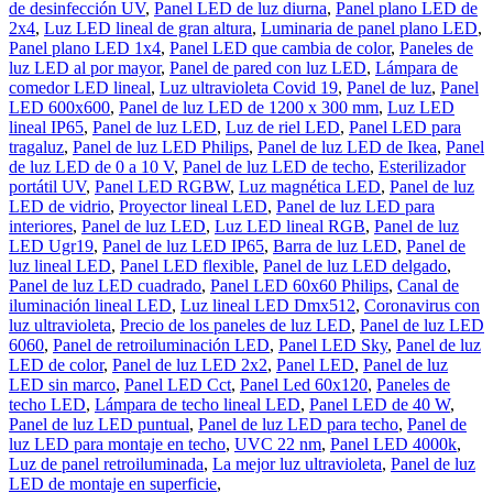
de desinfección UV
,
Panel LED de luz diurna
,
Panel plano LED de
2x4
,
Luz LED lineal de gran altura
,
Luminaria de panel plano LED
,
Panel plano LED 1x4
,
Panel LED que cambia de color
,
Paneles de
luz LED al por mayor
,
Panel de pared con luz LED
,
Lámpara de
comedor LED lineal
,
Luz ultravioleta Covid 19
,
Panel de luz
,
Panel
LED 600x600
,
Panel de luz LED de 1200 x 300 mm
,
Luz LED
lineal IP65
,
Panel de luz LED
,
Luz de riel LED
,
Panel LED para
tragaluz
,
Panel de luz LED Philips
,
Panel de luz LED de Ikea
,
Panel
de luz LED de 0 a 10 V
,
Panel de luz LED de techo
,
Esterilizador
portátil UV
,
Panel LED RGBW
,
Luz magnética LED
,
Panel de luz
LED de vidrio
,
Proyector lineal LED
,
Panel de luz LED para
interiores
,
Panel de luz LED
,
Luz LED lineal RGB
,
Panel de luz
LED Ugr19
,
Panel de luz LED IP65
,
Barra de luz LED
,
Panel de
luz lineal LED
,
Panel LED flexible
,
Panel de luz LED delgado
,
Panel de luz LED cuadrado
,
Panel LED 60x60 Philips
,
Canal de
iluminación lineal LED
,
Luz lineal LED Dmx512
,
Coronavirus con
luz ultravioleta
,
Precio de los paneles de luz LED
,
Panel de luz LED
6060
,
Panel de retroiluminación LED
,
Panel LED Sky
,
Panel de luz
LED de color
,
Panel de luz LED 2x2
,
Panel LED
,
Panel de luz
LED sin marco
,
Panel LED Cct
,
Panel Led 60x120
,
Paneles de
techo LED
,
Lámpara de techo lineal LED
,
Panel LED de 40 W
,
Panel de luz LED puntual
,
Panel de luz LED para techo
,
Panel de
luz LED para montaje en techo
,
UVC 22 nm
,
Panel LED 4000k
,
Luz de panel retroiluminada
,
La mejor luz ultravioleta
,
Panel de luz
LED de montaje en superficie
,