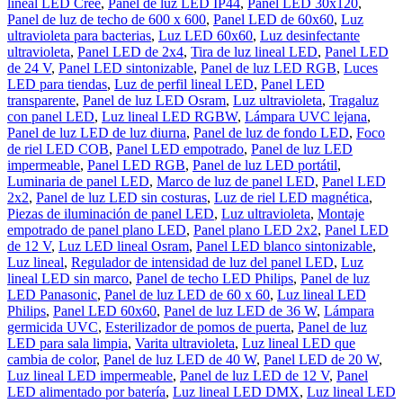
lineal LED Cree
,
Panel de luz LED IP44
,
Panel LED 30x120
,
Panel de luz de techo de 600 x 600
,
Panel LED de 60x60
,
Luz
ultravioleta para bacterias
,
Luz LED 60x60
,
Luz desinfectante
ultravioleta
,
Panel LED de 2x4
,
Tira de luz lineal LED
,
Panel LED
de 24 V
,
Panel LED sintonizable
,
Panel de luz LED RGB
,
Luces
LED para tiendas
,
Luz de perfil lineal LED
,
Panel LED
transparente
,
Panel de luz LED Osram
,
Luz ultravioleta
,
Tragaluz
con panel LED
,
Luz lineal LED RGBW
,
Lámpara UVC lejana
,
Panel de luz LED de luz diurna
,
Panel de luz de fondo LED
,
Foco
de riel LED COB
,
Panel LED empotrado
,
Panel de luz LED
impermeable
,
Panel LED RGB
,
Panel de luz LED portátil
,
Luminaria de panel LED
,
Marco de luz de panel LED
,
Panel LED
2x2
,
Panel de luz LED sin costuras
,
Luz de riel LED magnética
,
Piezas de iluminación de panel LED
,
Luz ultravioleta
,
Montaje
empotrado de panel plano LED
,
Panel plano LED 2x2
,
Panel LED
de 12 V
,
Luz LED lineal Osram
,
Panel LED blanco sintonizable
,
Luz lineal
,
Regulador de intensidad de luz del panel LED
,
Luz
lineal LED sin marco
,
Panel de techo LED Philips
,
Panel de luz
LED Panasonic
,
Panel de luz LED de 60 x 60
,
Luz lineal LED
Philips
,
Panel LED 60x60
,
Panel de luz LED de 36 W
,
Lámpara
germicida UVC
,
Esterilizador de pomos de puerta
,
Panel de luz
LED para sala limpia
,
Varita ultravioleta
,
Luz lineal LED que
cambia de color
,
Panel de luz LED de 40 W
,
Panel LED de 20 W
,
Luz lineal LED impermeable
,
Panel de luz LED de 12 V
,
Panel
LED alimentado por batería
,
Luz lineal LED DMX
,
Luz lineal LED