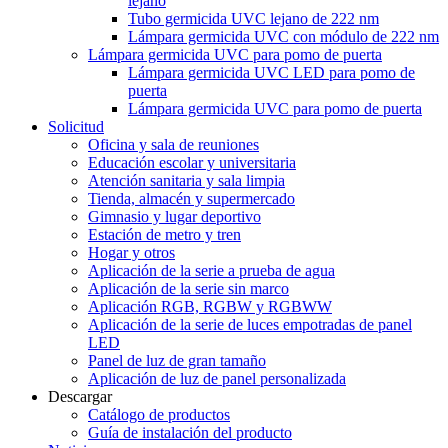
lejano
Tubo germicida UVC lejano de 222 nm
Lámpara germicida UVC con módulo de 222 nm
Lámpara germicida UVC para pomo de puerta
Lámpara germicida UVC LED para pomo de
puerta
Lámpara germicida UVC para pomo de puerta
Solicitud
Oficina y sala de reuniones
Educación escolar y universitaria
Atención sanitaria y sala limpia
Tienda, almacén y supermercado
Gimnasio y lugar deportivo
Estación de metro y tren
Hogar y otros
Aplicación de la serie a prueba de agua
Aplicación de la serie sin marco
Aplicación RGB, RGBW y RGBWW
Aplicación de la serie de luces empotradas de panel
LED
Panel de luz de gran tamaño
Aplicación de luz de panel personalizada
Descargar
Catálogo de productos
Guía de instalación del producto